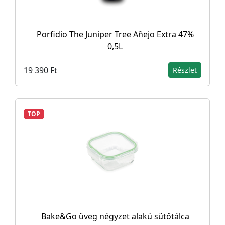
Porfidio The Juniper Tree Añejo Extra 47%
0,5L
19 390 Ft
Részlet
TOP
Bake&Go üveg négyzet alakú sütőtálca