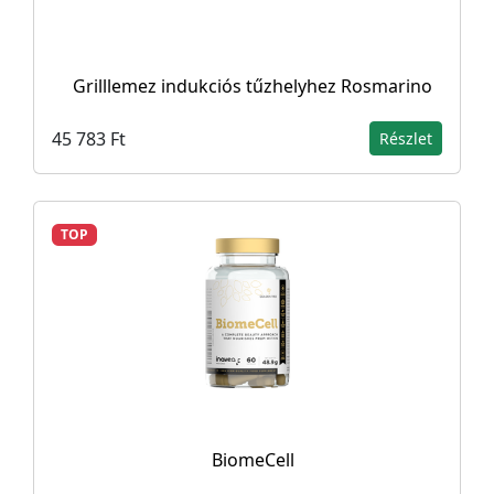
Grilllemez indukciós tűzhelyhez Rosmarino
45 783 Ft
Részlet
TOP
BiomeCell