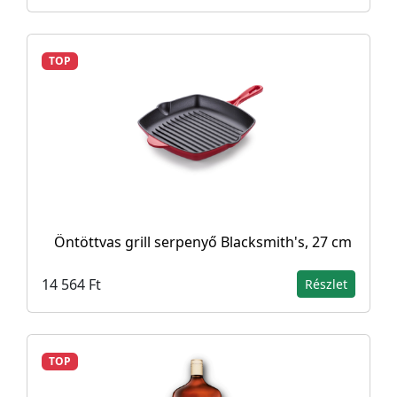
TOP
Öntöttvas grill serpenyő Blacksmith's, 27 cm
14 564 Ft
Részlet
TOP