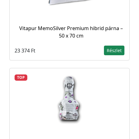
Vitapur MemoSilver Premium hibrid párna –
50 x 70 cm
23 374 Ft
Részlet
TOP