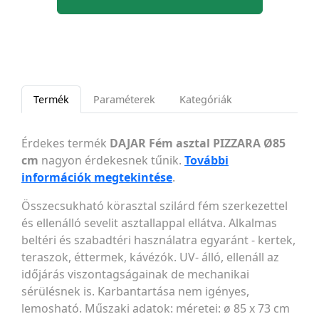
Termék
Paraméterek
Kategóriák
Érdekes termék
DAJAR Fém asztal PIZZARA Ø85
cm
nagyon érdekesnek tűnik.
További
információk megtekintése
.
Összecsukható körasztal szilárd fém szerkezettel
és ellenálló sevelit asztallappal ellátva. Alkalmas
beltéri és szabadtéri használatra egyaránt - kertek,
teraszok, éttermek, kávézók. UV- álló, ellenáll az
időjárás viszontagságainak de mechanikai
sérülésnek is. Karbantartása nem igényes,
lemosható. Műszaki adatok: méretei: ø 85 x 73 cm