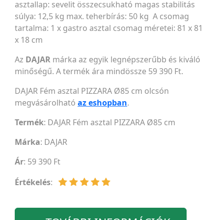
asztallap: sevelit összecsukható magas stabilitás
súlya: 12,5 kg max. teherbírás: 50 kg A csomag
tartalma: 1 x gastro asztal csomag méretei: 81 x 81
x 18 cm
Az
DAJAR
márka az egyik legnépszerűbb és kiváló
minőségű. A termék ára mindössze 59 390 Ft.
DAJAR Fém asztal PIZZARA Ø85 cm olcsón
megvásárolható
az eshopban
.
Termék
: DAJAR Fém asztal PIZZARA Ø85 cm
Márka
:
DAJAR
Ár
: 59 390 Ft
Értékelés
: