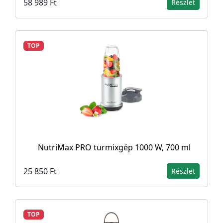
58 989 Ft
Részlet
TOP
NutriMax PRO turmixgép 1000 W, 700 ml
25 850 Ft
Részlet
TOP