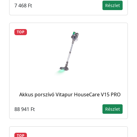
7 468 Ft
Részlet
TOP
Akkus porszívó Vitapur HouseCare V15 PRO
88 941 Ft
Részlet
TOP