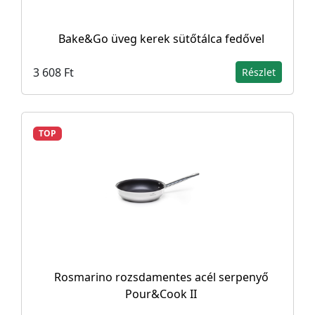
Bake&Go üveg kerek sütőtálca fedővel
3 608 Ft
Részlet
TOP
Rosmarino rozsdamentes acél serpenyő
Pour&Cook II