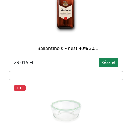
Ballantine's Finest 40% 3,0L
29 015 Ft
Részlet
TOP