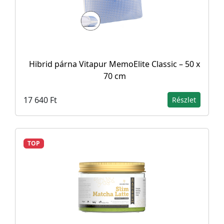
Hibrid párna Vitapur MemoElite Classic – 50 x
70 cm
17 640 Ft
Részlet
TOP