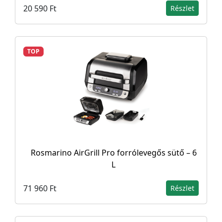
20 590 Ft
Részlet
TOP
Rosmarino AirGrill Pro forrólevegős sütő – 6
L
71 960 Ft
Részlet