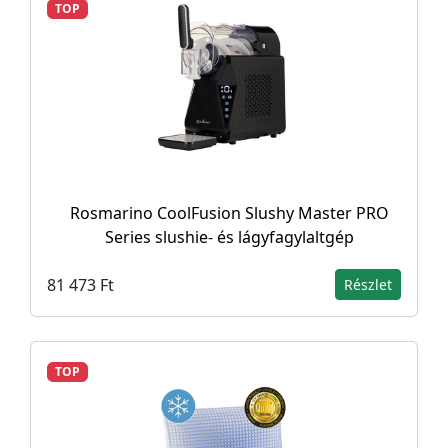
TOP
Rosmarino CoolFusion Slushy Master PRO
Series slushie- és lágyfagylaltgép
81 473 Ft
Részlet
TOP