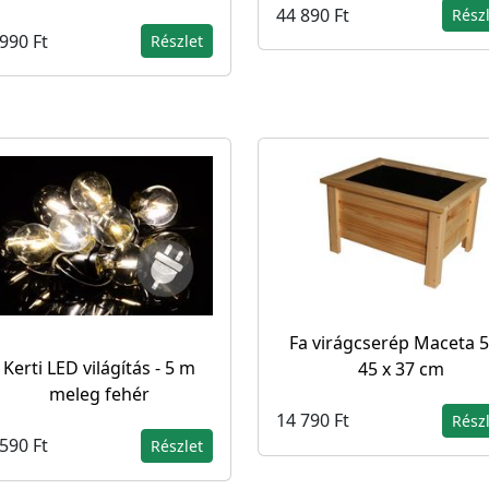
44 890 Ft
Rész
990 Ft
Részlet
Fa virágcserép Maceta 5
Kerti LED világítás - 5 m
45 x 37 cm
meleg fehér
14 790 Ft
Rész
590 Ft
Részlet