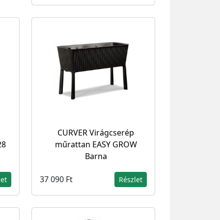
CURVER Virágcserép
28
műrattan EASY GROW
Barna
37 090 Ft
let
Részlet