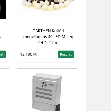
s
GARTHEN Kültéri
s
megvilágítás 40 LED Meleg
fehér 22 m
12 190 Ft
let
Részlet