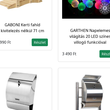
GABONI Kerti fahíd
GARTHEN Napeleme
kivitelezés nélkül 71 cm
világítás 20 LED színe
villogó funkcióval
990 Ft
Részlet
3 490 Ft
Rész