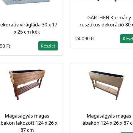
GARTHEN Kormány
rusztikus dekoráció 80
ekoratív virágláda 30 x 17
x 25 cm kék
24 090 Ft
Rész
90 Ft
Részlet
Magaságyás magas
Magaságyás magas
ábakon lakozott 124 x 26 x
lábakon 124 x 26 x 87 
87 cm