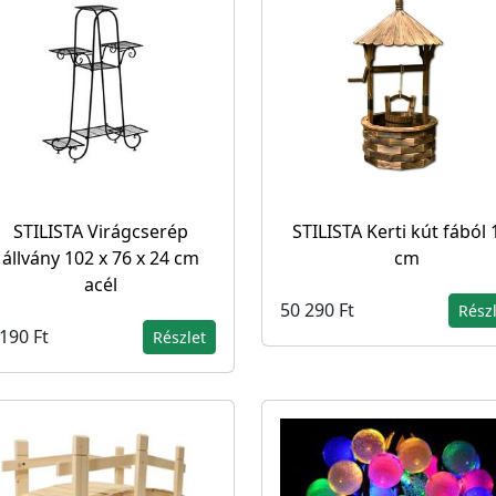
STILISTA Virágcserép
STILISTA Kerti kút fából 
állvány 102 x 76 x 24 cm
cm
acél
50 290 Ft
Rész
190 Ft
Részlet