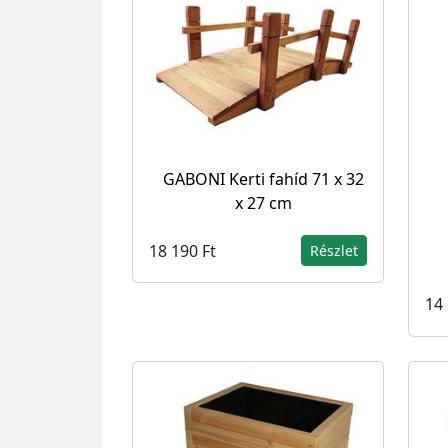
GABONI Kerti fahíd 71 x 32
x 27 cm
18 190 Ft
Részlet
14 