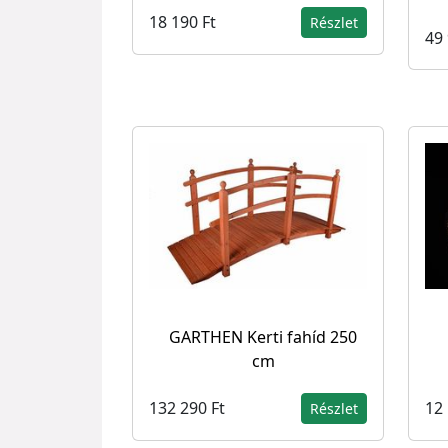
18 190 Ft
Részlet
49 
GARTHEN Kerti fahíd 250
cm
132 290 Ft
12 
Részlet