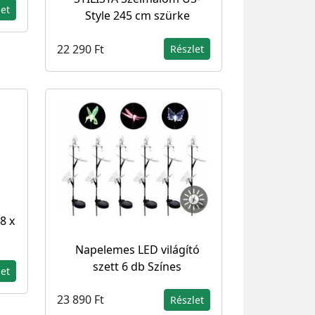
let
Style 245 cm szürke
22 290 Ft
Részlet
8 x
Napelemes LED világító
szett 6 db Színes
let
23 890 Ft
Részlet