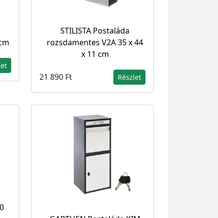
STILISTA Postaláda
 cm
rozsdamentes V2A 35 x 44
x 11 cm
let
21 890 Ft
Részlet
70