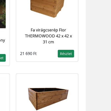
Fa virágcserép Flor
THERMOWOOD 42 x 42 x
ony
31 cm
21 690 Ft
Részlet
let