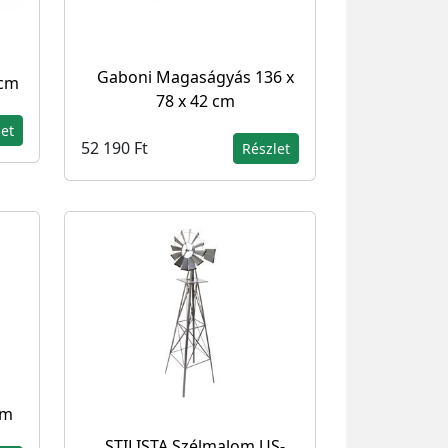
Gaboni Magaságyás 136 x
 cm
78 x 42 cm
let
52 190 Ft
Részlet
cm
STILISTA Szélmalom US-