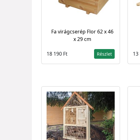
Fa virágcserép Flor 62 x 46
x 29 cm
18 190 Ft
13 
Részlet