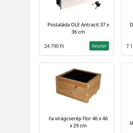
Postaláda OLE Antracit 37 x
D
36 cm
24 790 Ft
7 1
Részlet
Fa virágcserép Flor 46 x 46
l
x 29 cm