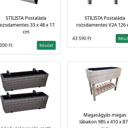
STILISTA Postaláda
STILISTA Postaláda
ozsdamentes 33 x 48 x 17
rozsdamentes V2A 126
cm
43 590 Ft
Rész
090 Ft
Részlet
Magaságyás magas
lábakon 985 x 410 x 8