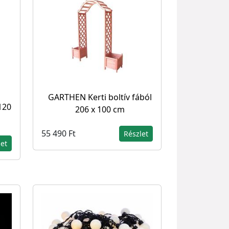
GARTHEN Kerti boltív fából
120
206 x 100 cm
55 490 Ft
Részlet
let