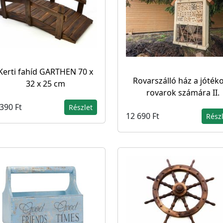
Kerti fahíd GARTHEN 70 x
Rovarszálló ház a jóték
32 x 25 cm
rovarok számára II.
390 Ft
Részlet
12 690 Ft
Rész