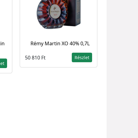
in
Rémy Martin XO 40% 0,7L
50 810 Ft
Részlet
let