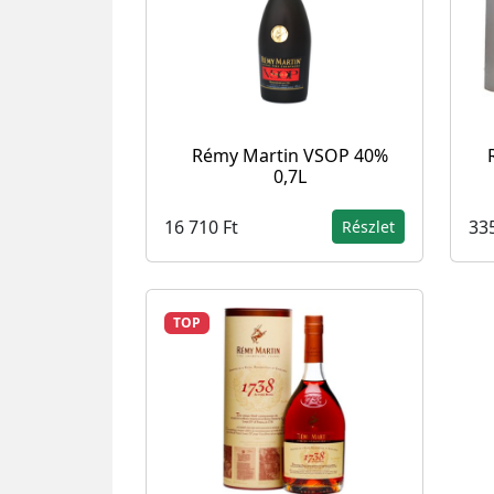
Rémy Martin VSOP 40%
0,7L
16 710 Ft
335
Részlet
TOP