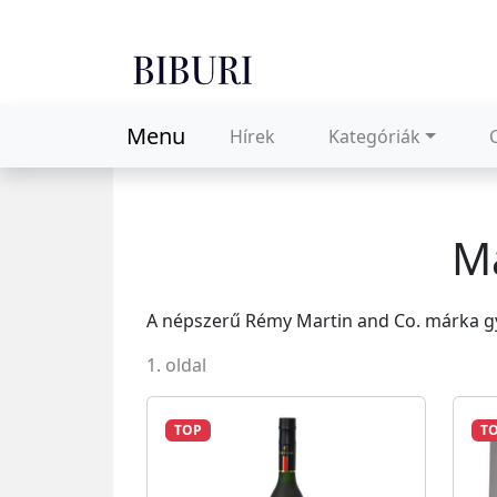
Menu
Hírek
Kategóriák
Má
A népszerű Rémy Martin and Co. márka gy
1. oldal
TOP
T