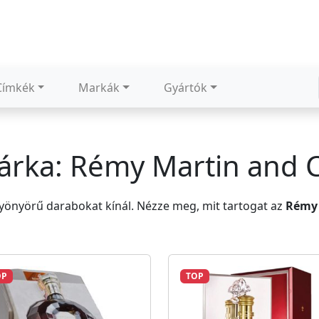
Címkék
Markák
Gyártók
rka: Rémy Martin and 
önyörű darabokat kínál. Nézze meg, mit tartogat az
Rémy 
OP
TOP