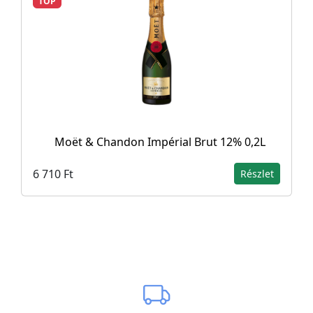
TOP
Moët & Chandon Impérial Brut 12% 0,2L
6 710 Ft
Részlet