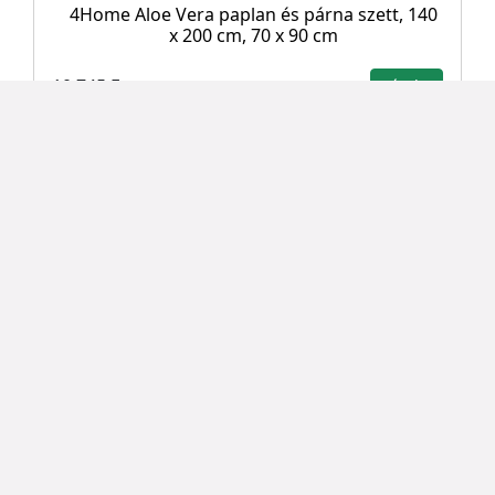
4Home Aloe Vera paplan és párna szett, 140
x 200 cm, 70 x 90 cm
10 745 Ft
Részlet
TOP
4Home Matracvédő Harmony, 160 x 220 cm
8 295 Ft
Részlet