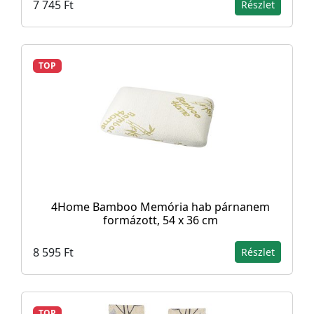
7 745 Ft
Részlet
TOP
4Home Bamboo Memória hab párnanem
formázott, 54 x 36 cm
8 595 Ft
Részlet
TOP