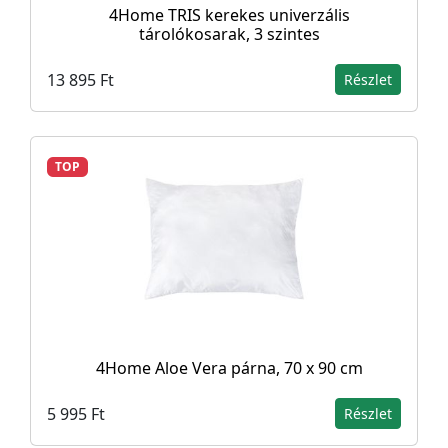
4Home TRIS kerekes univerzális
tárolókosarak, 3 szintes
13 895 Ft
Részlet
TOP
4Home Aloe Vera párna, 70 x 90 cm
5 995 Ft
Részlet