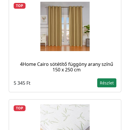
TOP
4Home Cairo sötétítő függöny arany színű
150 x 250 cm
5 345 Ft
Részlet
TOP