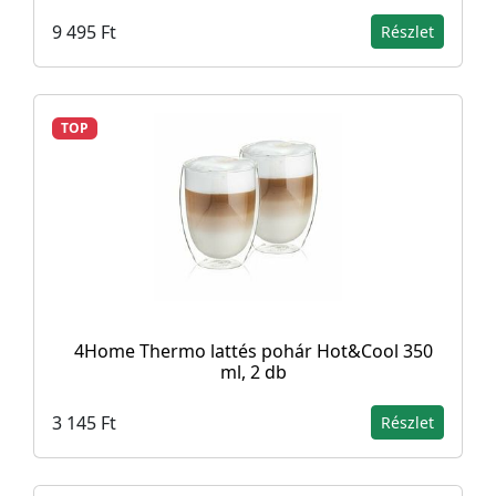
9 495 Ft
Részlet
TOP
4Home Thermo lattés pohár Hot&Cool 350
ml, 2 db
3 145 Ft
Részlet