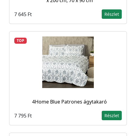
x 200 cm, 70 x 90 cm
7 645 Ft
Részlet
TOP
4Home Blue Patrones ágytakaró
7 795 Ft
Részlet