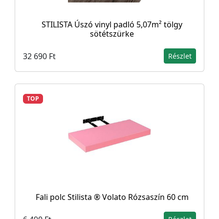
STILISTA Úszó vinyl padló 5,07m² tölgy
sötétszürke
32 690 Ft
Részlet
TOP
Fali polc Stilista ® Volato Rózsaszín 60 cm