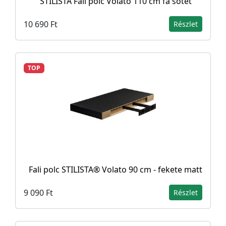
STILISTA Fali polc Volato 110 cm fa sötét
10 690 Ft
Részlet
TOP
Fali polc STILISTA® Volato 90 cm - fekete matt
9 090 Ft
Részlet