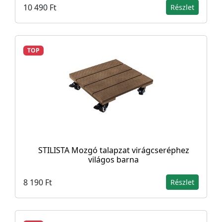
10 490 Ft
Részlet
TOP
STILISTA Mozgó talapzat virágcseréphez
világos barna
8 190 Ft
Részlet