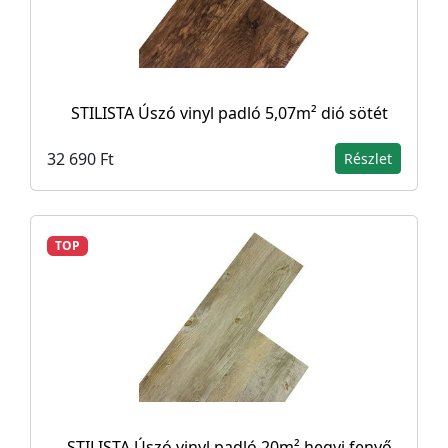
STILISTA Úszó vinyl padló 5,07m² dió sötét
32 690 Ft
Részlet
TOP
STILISTA Úszó vinyl padló 20m² hegyi fenyő