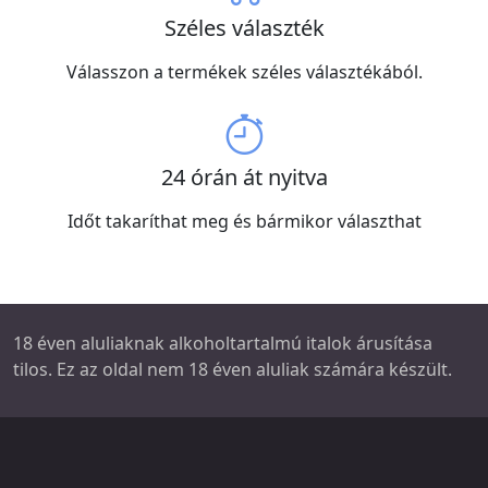
Széles választék
Válasszon a termékek széles választékából.
24 órán át nyitva
Időt takaríthat meg és bármikor választhat
18 éven aluliaknak alkoholtartalmú italok árusítása
tilos. Ez az oldal nem 18 éven aluliak számára készült.