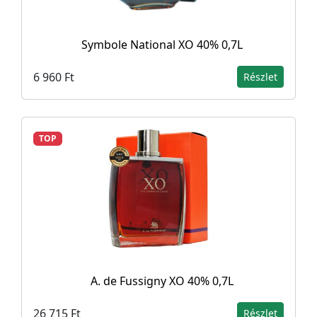
Symbole National XO 40% 0,7L
6 960 Ft
Részlet
TOP
A. de Fussigny XO 40% 0,7L
26 715 Ft
Részlet