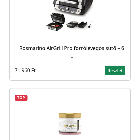
Rosmarino AirGrill Pro forrólevegős sütő – 6
L
71 960 Ft
Részlet
TOP