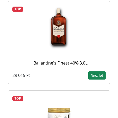
TOP
Ballantine's Finest 40% 3,0L
29 015 Ft
Részlet
TOP