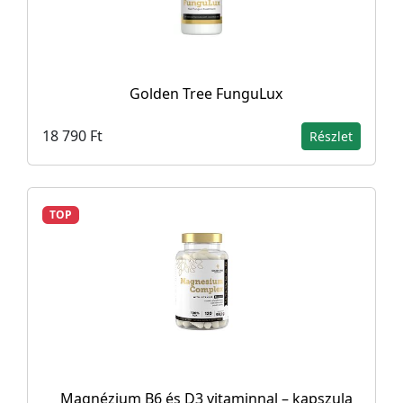
Golden Tree FunguLux
18 790 Ft
Részlet
TOP
Magnézium B6 és D3 vitaminnal – kapszula