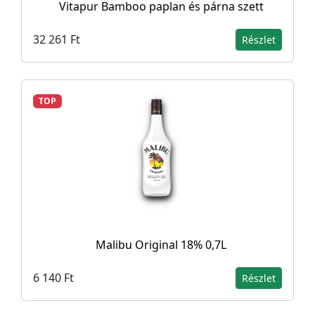
Vitapur Bamboo paplan és párna szett
32 261 Ft
Részlet
TOP
Malibu Original 18% 0,7L
6 140 Ft
Részlet