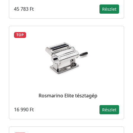
45 783 Ft
Részlet
TOP
Rosmarino Elite tésztagép
16 990 Ft
Részlet