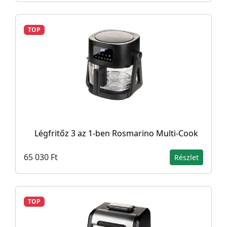
TOP
Légfritőz 3 az 1-ben Rosmarino Multi-Cook
65 030 Ft
Részlet
TOP