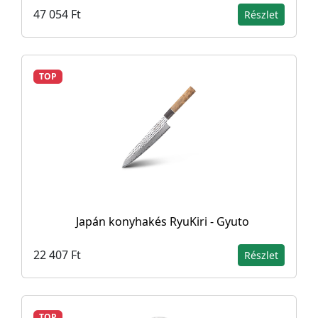
47 054 Ft
Részlet
TOP
Japán konyhakés RyuKiri - Gyuto
22 407 Ft
Részlet
TOP