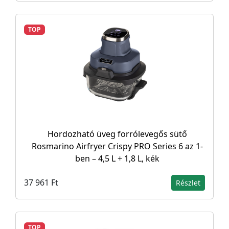
TOP
Hordozható üveg forrólevegős sütő
Rosmarino Airfryer Crispy PRO Series 6 az 1-
ben – 4,5 L + 1,8 L, kék
37 961 Ft
Részlet
TOP