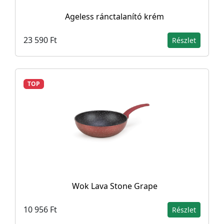
Ageless ránctalanító krém
23 590 Ft
Részlet
TOP
Wok Lava Stone Grape
10 956 Ft
Részlet