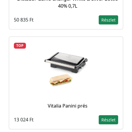
40% 0,7L
50 835 Ft
Részlet
TOP
Vitalia Panini prés
13 024 Ft
Részlet