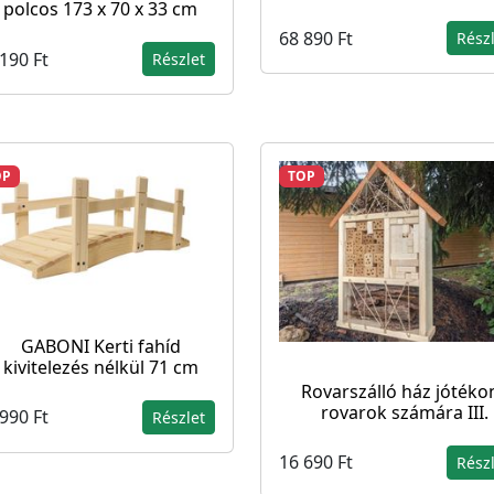
polcos 173 x 70 x 33 cm
68 890 Ft
Rész
190 Ft
Részlet
OP
TOP
GABONI Kerti fahíd
kivitelezés nélkül 71 cm
Rovarszálló ház jótéko
rovarok számára III.
990 Ft
Részlet
16 690 Ft
Rész