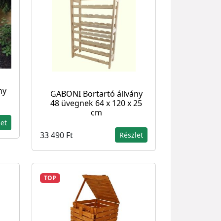
ny
GABONI Bortartó állvány
48 üvegnek 64 x 120 x 25
cm
let
33 490 Ft
Részlet
TOP