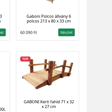
 3
Gaboni Polcos állvány 6
m
polcos 213 x 80 x 33 cm
60 090 Ft
let
Részlet
TOP
GABONI Kerti fahíd 71 x 32
x 27 cm
00L