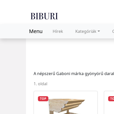
Menu
Hírek
Kategóriák
A népszerű Gaboni márka gyönyörű darabo
1. oldal
TOP
T