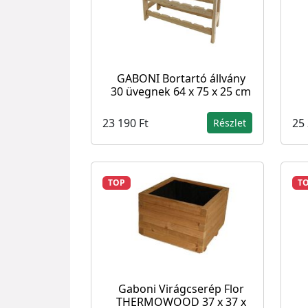
GABONI Bortartó állvány
30 üvegnek 64 x 75 x 25 cm
23 190 Ft
25 
Részlet
TOP
T
Gaboni Virágcserép Flor
THERMOWOOD 37 x 37 x