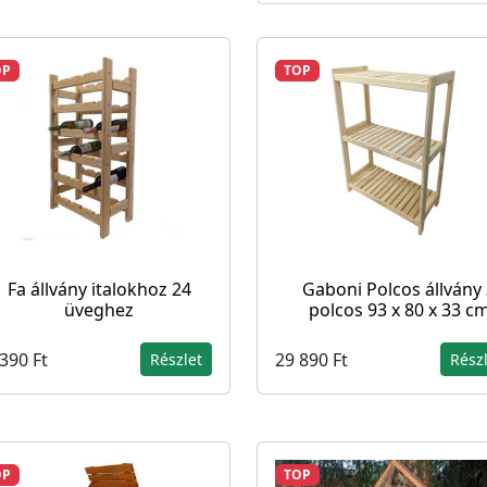
OP
TOP
Fa állvány italokhoz 24
Gaboni Polcos állvány
üveghez
polcos 93 x 80 x 33 c
390 Ft
29 890 Ft
Részlet
Rész
OP
TOP