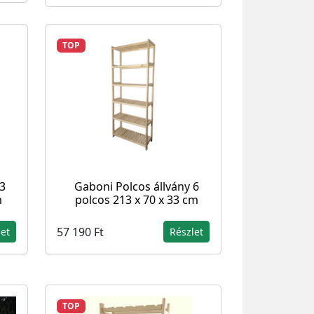
TOP
 3
Gaboni Polcos állvány 6
m
polcos 213 x 70 x 33 cm
57 190 Ft
let
Részlet
TOP