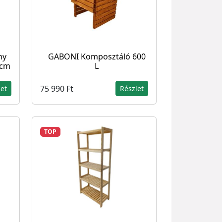
ny
GABONI Komposztáló 600
 cm
L
75 990 Ft
let
Részlet
TOP