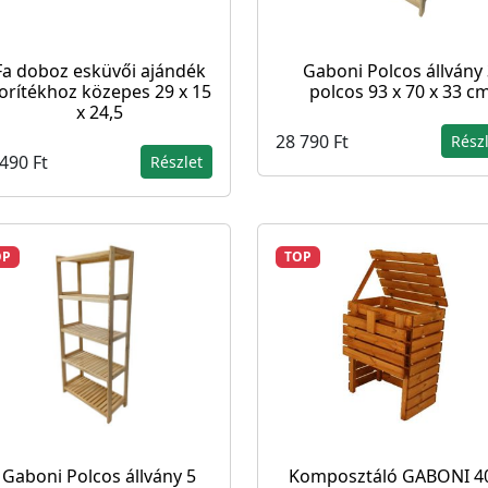
Fa doboz esküvői ajándék
Gaboni Polcos állvány
orítékhoz közepes 29 x 15
polcos 93 x 70 x 33 c
x 24,5
28 790 Ft
Rész
490 Ft
Részlet
OP
TOP
Gaboni Polcos állvány 5
Komposztáló GABONI 4