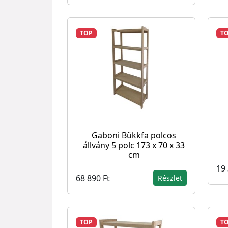
TOP
T
Gaboni Bükkfa polcos
állvány 5 polc 173 x 70 x 33
cm
19 
68 890 Ft
Részlet
TOP
T