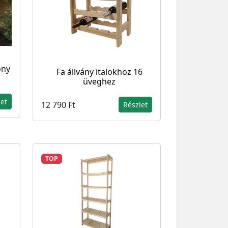
ony
Fa állvány italokhoz 16
üveghez
let
12 790 Ft
Részlet
TOP