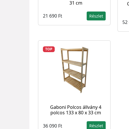
31 cm
21 690 Ft
Részlet
52 
TOP
Gaboni Polcos állvány 4
polcos 133 x 80 x 33 cm
36 090 Ft
Részlet