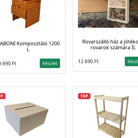
Rovarszálló ház a jóték
ABONI Komposztáló 1200
rovarok számára II.
L
12 690 Ft
Rész
 690 Ft
Részlet
OP
TOP