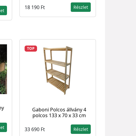
18 190 Ft
Részlet
let
TOP
ny
Gaboni Polcos állvány 4
polcos 133 x 70 x 33 cm
let
33 690 Ft
Részlet