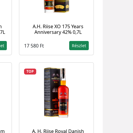
n
A.H. Riise XO 175 Years
,7L
Anniversary 42% 0,7L
17 580 Ft
let
Részlet
TOP
eam
A. H. Riise Royal Danish