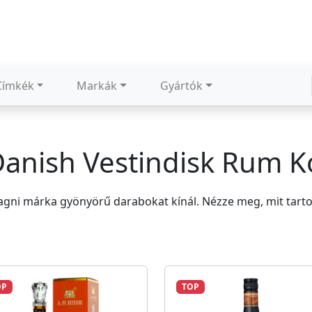
Címkék
Markák
Gyártók
Danish Vestindisk Rum 
gni márka gyönyörű darabokat kínál. Nézze meg, mit tart
OP
TOP