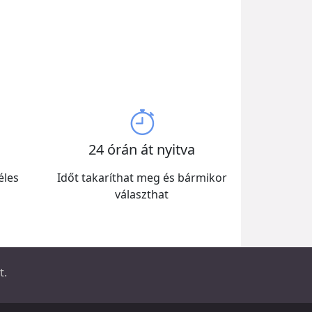
24 órán át nyitva
éles
Időt takaríthat meg és bármikor
választhat
t.