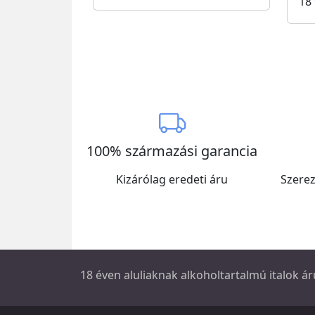
18 
100% származási garancia
Kizárólag eredeti áru
Szerez
18 éven aluliaknak alkoholtartalmú italok áru