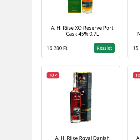
A. H. Riise XO Reserve Port
Cask 45% 0,7L
N
16 280 Ft
15 
Részlet
TOP
T
A. H. Riise Royal Danish
A