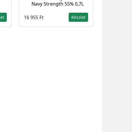
Navy Strength 55% 0,7L
16 955 Ft
let
Részlet