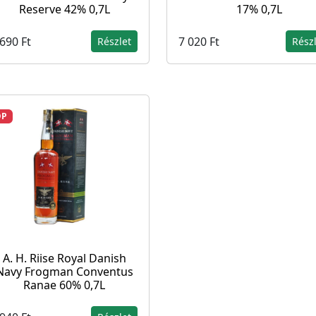
Reserve 42% 0,7L
17% 0,7L
690 Ft
7 020 Ft
Részlet
Rész
OP
A. H. Riise Royal Danish
Navy Frogman Conventus
Ranae 60% 0,7L