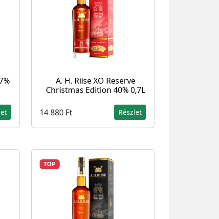
17%
A. H. Riise XO Reserve
Christmas Edition 40% 0,7L
14 880 Ft
let
Részlet
TOP