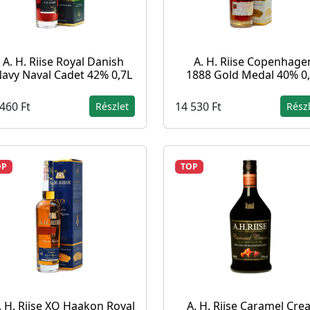
A. H. Riise Royal Danish
A. H. Riise Copenhage
avy Naval Cadet 42% 0,7L
1888 Gold Medal 40% 0
460 Ft
14 530 Ft
Részlet
Rész
OP
TOP
. H. Riise XO Haakon Royal
A. H. Riise Caramel Cr