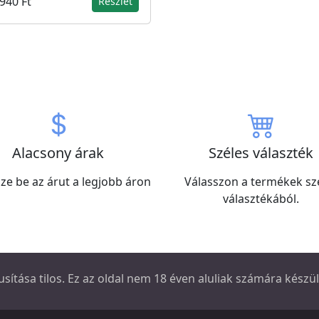
940 Ft
Részlet
Alacsony árak
Széles választék
ze be az árut a legjobb áron
Válasszon a termékek sz
választékából.
sítása tilos. Ez az oldal nem 18 éven aluliak számára készül