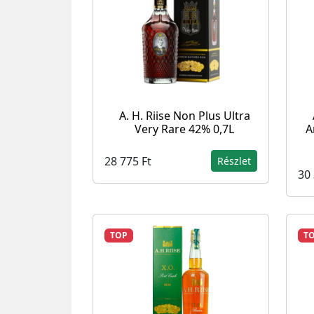
A. H. Riise Non Plus Ultra
Very Rare 42% 0,7L
A
28 775 Ft
Részlet
30 
TOP
T