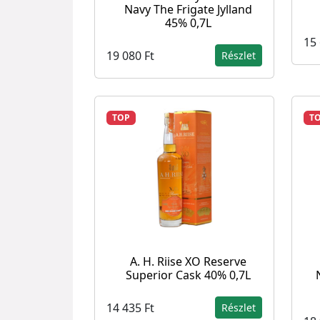
Navy The Frigate Jylland
45% 0,7L
15 
19 080 Ft
Részlet
TOP
T
A. H. Riise XO Reserve
Superior Cask 40% 0,7L
14 435 Ft
Részlet