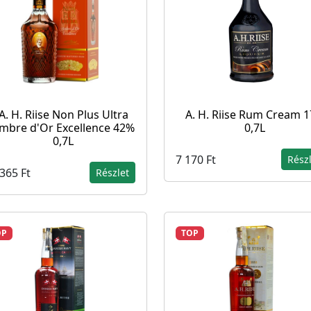
A. H. Riise Non Plus Ultra
A. H. Riise Rum Cream 
mbre d'Or Excellence 42%
0,7L
0,7L
7 170 Ft
Rész
365 Ft
Részlet
OP
TOP