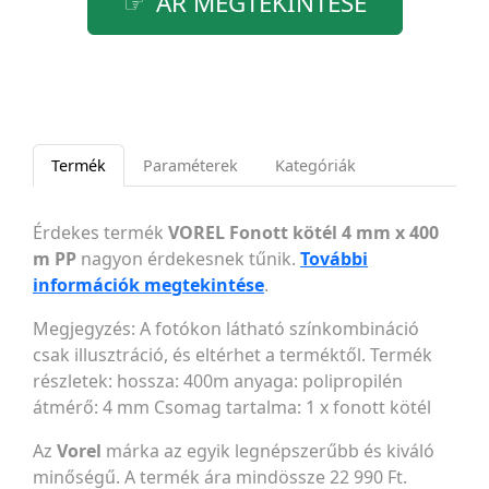
ÁR MEGTEKINTÉSE
Termék
Paraméterek
Kategóriák
Érdekes termék
VOREL Fonott kötél 4 mm x 400
m PP
nagyon érdekesnek tűnik.
További
információk megtekintése
.
Megjegyzés: A fotókon látható színkombináció
csak illusztráció, és eltérhet a terméktől. Termék
részletek: hossza: 400m anyaga: polipropilén
átmérő: 4 mm Csomag tartalma: 1 x fonott kötél
Az
Vorel
márka az egyik legnépszerűbb és kiváló
minőségű. A termék ára mindössze 22 990 Ft.