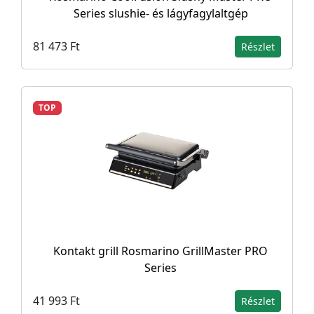
Series slushie- és lágyfagylaltgép
81 473 Ft
Részlet
TOP
Kontakt grill Rosmarino GrillMaster PRO
Series
41 993 Ft
Részlet