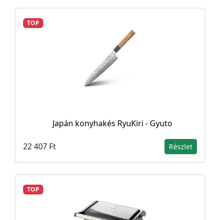
TOP
Japán konyhakés RyuKiri - Gyuto
22 407 Ft
Részlet
TOP