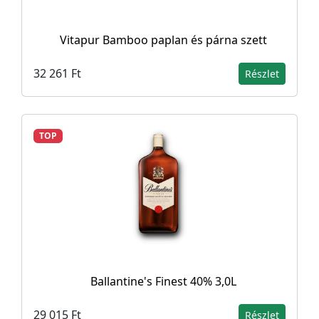
Vitapur Bamboo paplan és párna szett
32 261 Ft
Részlet
TOP
Ballantine's Finest 40% 3,0L
29 015 Ft
Részlet