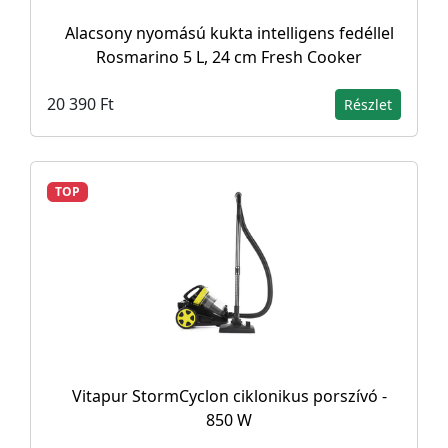
Alacsony nyomású kukta intelligens fedéllel
Rosmarino 5 L, 24 cm Fresh Cooker
20 390 Ft
Részlet
TOP
Vitapur StormCyclon ciklonikus porszívó -
850 W