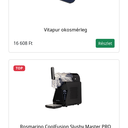
Vitapur okosmérleg
16 608 Ft
Részlet
TOP
Rosmarino CoolFusion Slushy Master PRO