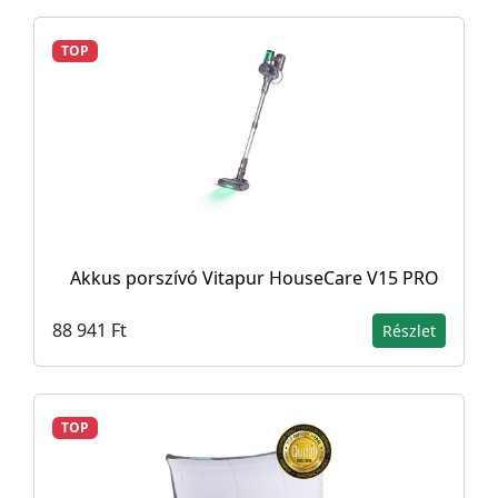
TOP
Akkus porszívó Vitapur HouseCare V15 PRO
88 941 Ft
Részlet
TOP