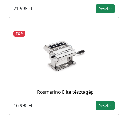
21 598 Ft
Részlet
TOP
Rosmarino Elite tésztagép
16 990 Ft
Részlet