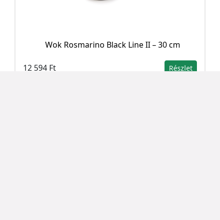
Wok Rosmarino Black Line II – 30 cm
12 594 Ft
Részlet
TOP
Rosmarino AirGrill Pro forrólevegős sütő – 6