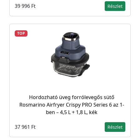
39 996 Ft
Részlet
TOP
Hordozható üveg forrólevegős sütő
Rosmarino Airfryer Crispy PRO Series 6 az 1-
ben – 4,5 L + 1,8 L, kék
37 961 Ft
Részlet