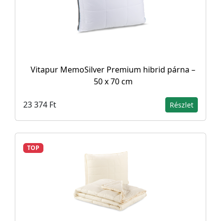
Vitapur MemoSilver Premium hibrid párna –
50 x 70 cm
23 374 Ft
Részlet
TOP