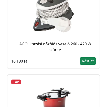
JAGO Utazási gőzölős vasaló 260 - 420 W
szürke
10 190 Ft
Részlet
TOP