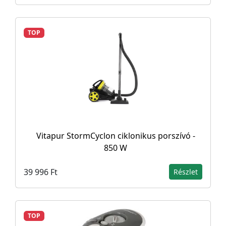
TOP
Vitapur StormCyclon ciklonikus porszívó -
850 W
39 996 Ft
Részlet
TOP