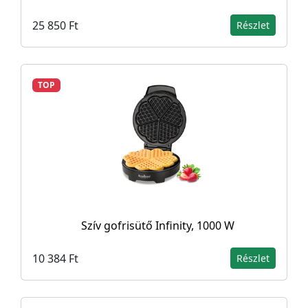
25 850 Ft
Részlet
TOP
Szív gofrisütő Infinity, 1000 W
10 384 Ft
Részlet