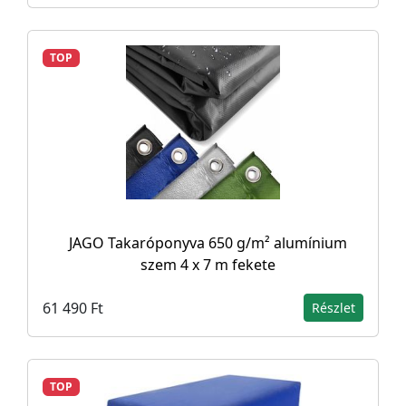
TOP
JAGO Takaróponyva 650 g/m² alumínium
szem 4 x 7 m fekete
61 490 Ft
Részlet
TOP