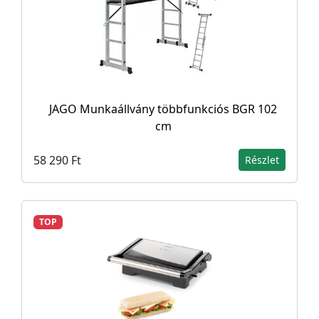
JAGO Munkaállvány többfunkciós BGR 102
cm
58 290 Ft
Részlet
TOP