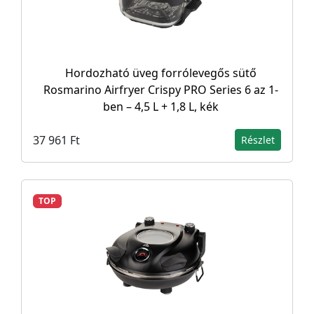
Hordozható üveg forrólevegős sütő
Rosmarino Airfryer Crispy PRO Series 6 az 1-
ben – 4,5 L + 1,8 L, kék
37 961 Ft
Részlet
TOP