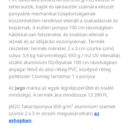
teherautók, hajók és lakóautók számára készült
ponyvánk mechanikai tulajdonságainak
köszönhetően rendkívül ellenáll a szakadásnak és
kopásnak. A kültéri ponyva 100 cm távolságban
hálókkal van felszerelve, és kiválóan ellenáll a
víznek és az időjárási viszonyoknak. Termék
részletek: termék méretei: 2 x 3 cm szürke színű
súlya: 3,9 kg háromrétegű: 650 g / m2 UV ellenállás
vízálló alumínium fűzőlyukak 100 cm távolságban
anyaga: felső és alsó réteg PVC, középső réteg
poliészter Csomag tartalma: 1 x ponyva
Az
Jago
márka az egyik legnépszerűbb és kiváló
minőségű. A termék ára mindössze 13 390 Ft.
JAGO Takaróponyva 650 g/m² aluminium szemek
szürke 2 x 3 m olcsón megvásárolható
az
eshopban
.