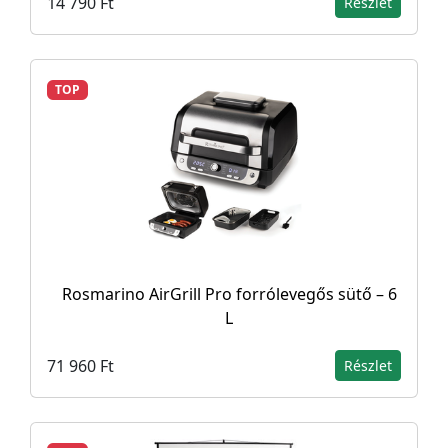
14 790 Ft
Részlet
TOP
Rosmarino AirGrill Pro forrólevegős sütő – 6
L
71 960 Ft
Részlet