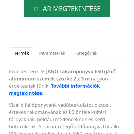
ÁR MEGTEKINTÉSE
Termék
Paraméterek
Kategóriák
Érdekes termék
JAGO Takaróponyva 650 g/m²
aluminium szemek szürke 2 x 3 m
nagyon
érdekesnek tűnik.
További információk
megtekintése
.
Vízálló hálóponyvánk védőburkolatot biztosít
értékes rakományának és különféle kültéri
tárgyaknak, például medencéknek és kerti
bútoroknak. A háromrétegű védőponyva UV-álló
PVC bevonatú poliészterből (650 g/m2) készül. A