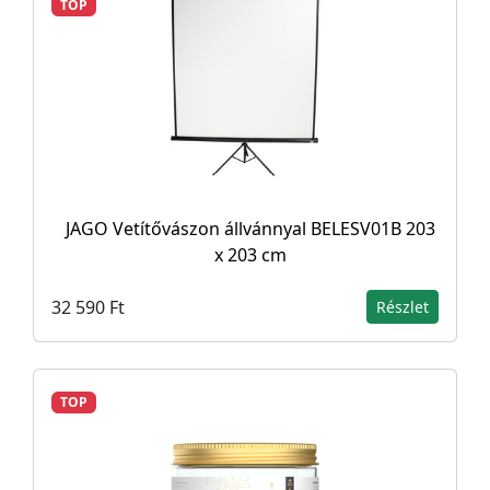
TOP
JAGO Vetítővászon állvánnyal BELESV01B 203
x 203 cm
32 590 Ft
Részlet
TOP