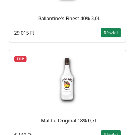
Ballantine's Finest 40% 3,0L
29 015 Ft
Részlet
TOP
Malibu Original 18% 0,7L
6 140 Ft
Részlet