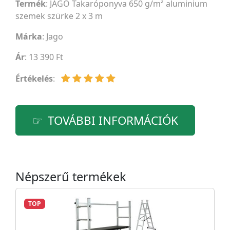
Termék
: JAGO Takaróponyva 650 g/m² aluminium
szemek szürke 2 x 3 m
Márka
:
Jago
Ár
: 13 390 Ft
Értékelés
:
TOVÁBBI INFORMÁCIÓK
Népszerű termékek
TOP