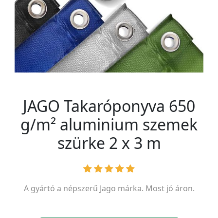
JAGO Takaróponyva 650
g/m² aluminium szemek
szürke 2 x 3 m
A gyártó a népszerű
Jago
márka. Most jó áron.